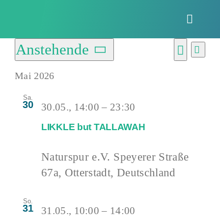
Zum
Inhalt
Toggle
springen
Naviga
Veranstaltu
Anstehende
Vera
Verans
Liste
Ansi
Suche
Datum
Suche
Navi
Mai 2026
wählen.
und
Sa.
30
30.05., 14:00
–
23:30
Ansich
Naviga
LIKKLE but TALLAWAH
Naturspur e.V.
Speyerer Straße
67a, Otterstadt, Deutschland
So.
31
31.05., 10:00
–
14:00