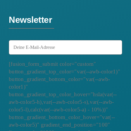
Newsletter
[fusion_form_submit color="custom"
button_gradient_top_color="var(--awb-color1)"
button_gradient_bottom_color="var(--awb-
color1)"
button_gradient_top_color_hover="hsla(var(--
awb-color5-h),var(--awb-color5-s),var(--awb-
color5-l),calc(var(--awb-color5-a) - 10%))"
button_gradient_bottom_color_hover="var(--
awb-color5)" gradient_end_position="100"