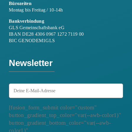
Bürozeiten
Montag bis Freitag / 10-14h
Bankverbindung
GLS Gemeinschaftsbank eG
IBAN DE28 4306 0967 1272 7119 00
BIC GENODEM1GLS
Newsletter
[fusion_form_submit color="custom"
button_gradient_top_color="var(--awb-color1)"
button_gradient_bottom_color="var(--awb-
color1)"