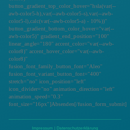
button_gradient_top_color_hover="hsla(var(--
awb-color5-h),var(--awb-color5-s),var(--awb-
color5-l),calc(var(--awb-color5-a) - 10%))"
button_gradient_bottom_color_hover="var(--
awb-color5)" gradient_end_position="100"
linear_angle="180" accent_color="var(--awb-
color8)" accent_hover_color="var(--awb-
color8)"
fusion_font_family_button_font="Aleo"
fusion_font_variant_button_font="400"
stretch="no" icon_position="left"
icon_divider="no" animation_direction="left"
animation_speed="0.3"
font_size="16px"]Absenden[/fusion_form_submit]
Impressum
|
Datenschutzerklärung