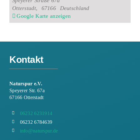
Speyerer Straße 67a
Otterstadt
,
67166
Deutschland
Google Karte anzeigen
Kontakt
Naturspur e.V.
Speyerer Str. 67a
67166 Otterstadt
06232 6231914
06232 6784639
info@naturspur.de