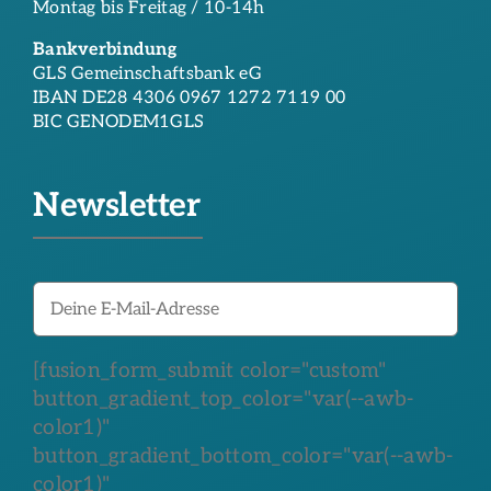
Montag bis Freitag / 10-14h
Bankverbindung
GLS Gemeinschaftsbank eG
IBAN DE28 4306 0967 1272 7119 00
BIC GENODEM1GLS
Newsletter
[fusion_form_submit color="custom"
button_gradient_top_color="var(--awb-
color1)"
button_gradient_bottom_color="var(--awb-
color1)"