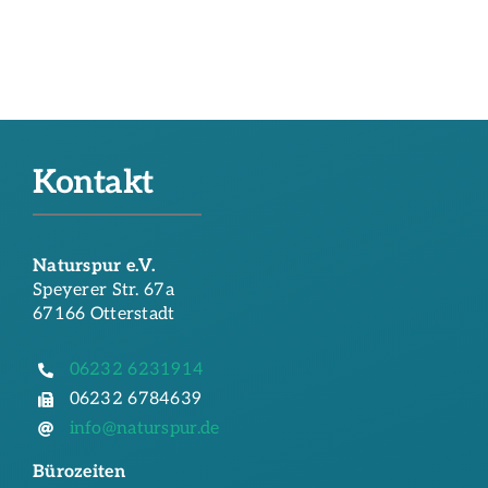
Kontakt
Naturspur e.V.
Speyerer Str. 67a
67166 Otterstadt
06232 6231914
06232 6784639
info@naturspur.de
Bürozeiten