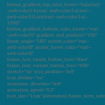
button_gradient_top_color_hover="hsla(var(-
-awb-color5-h),var(--awb-color5-s),var(--
awb-color5-l),calc(var(--awb-color5-a) -
10%))"
button_gradient_bottom_color_hover="var(-
-awb-color5)" gradient_end_position="100"
linear_angle="180" accent_color="var(--
awb-color8)" accent_hover_color="var(--
awb-color8)"
fusion_font_family_button_font="Aleo"
fusion_font_variant_button_font="400"
stretch="no" icon_position="left"
icon_divider="no"
animation_direction="left"
animation_speed="0.3"
font_size="16px"]Absenden[/fusion_form_subm