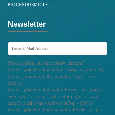
BIC GENODEM1GLS
Newsletter
[fusion_form_submit color="custom"
button_gradient_top_color="var(--awb-color1)"
button_gradient_bottom_color="var(--awb-
color1)"
button_gradient_top_color_hover="hsla(var(--
awb-color5-h),var(--awb-color5-s),var(--awb-
color5-l),calc(var(--awb-color5-a) - 10%))"
button_gradient_bottom_color_hover="var(--