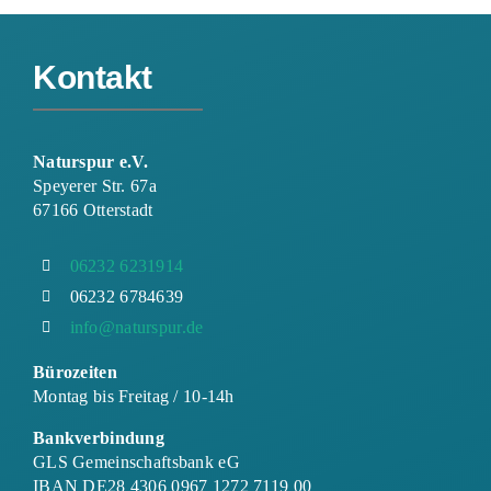
Kontakt
Naturspur e.V.
Speyerer Str. 67a
67166 Otterstadt
06232 6231914
06232 6784639
info@naturspur.de
Bürozeiten
Montag bis Freitag / 10-14h
Bankverbindung
GLS Gemeinschaftsbank eG
IBAN DE28 4306 0967 1272 7119 00