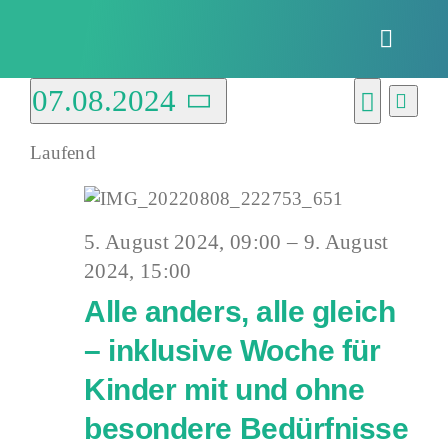
Zum
Inhalt
Toggle
springen
Naviga
Veranstaltu
07.08.2024
Vera
Verans
Tag
Ansi
Suche
Datum
Suche
Navi
Laufend
wählen.
für
und
Ansich
5. August 2024, 09:00
–
9. August
Naviga
7.
2024, 15:00
Alle anders, alle gleich
August
– inklusive Woche für
Kinder mit und ohne
besondere Bedürfnisse