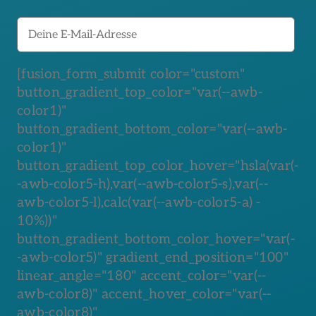
[fusion_form_submit color="custom"
button_gradient_top_color="var(--awb-
color1)"
button_gradient_bottom_color="var(--awb-
color1)"
button_gradient_top_color_hover="hsla(var(-
-awb-color5-h),var(--awb-color5-s),var(--
awb-color5-l),calc(var(--awb-color5-a) -
10%))"
button_gradient_bottom_color_hover="var(-
-awb-color5)" gradient_end_position="100"
linear_angle="180" accent_color="var(--
awb-color8)" accent_hover_color="var(--
awb-color8)"