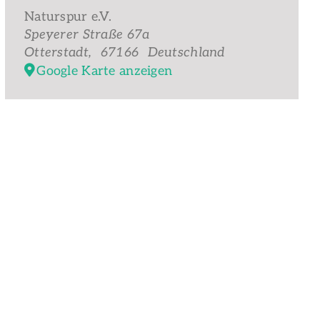
Naturspur e.V.
Speyerer Straße 67a
Otterstadt
,
67166
Deutschland
Google Karte anzeigen