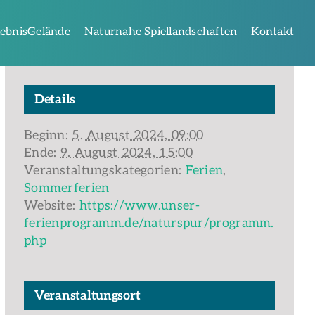
lebnisGelände
Naturnahe Spiellandschaften
Kontakt
Details
Beginn:
5. August 2024, 09:00
Ende:
9. August 2024, 15:00
Veranstaltungskategorien:
Ferien
,
Sommerferien
Website:
https://www.unser-
ferienprogramm.de/naturspur/programm.
php
Veranstaltungsort