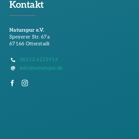
Kontakt
Naturspur e.V.
Speyerer Str. 67a
67166 Otterstadt
06232 6231914
info@naturspur.de