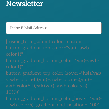
Newsletter
[fusion_form_submit color="custom"
button_gradient_top_color="var(--awb-
color1)"
button_gradient_bottom_color="var(--awb-
color1)"
button_gradient_top_color_hover="hsla(var(-
-awb-color5-h),var(--awb-color5-s),var(--
awb-color5-l),calc(var(--awb-color5-a) -
10%))"
button_gradient_bottom_color_hover="var(-
-awb-color5)" gradient_end_position="100"