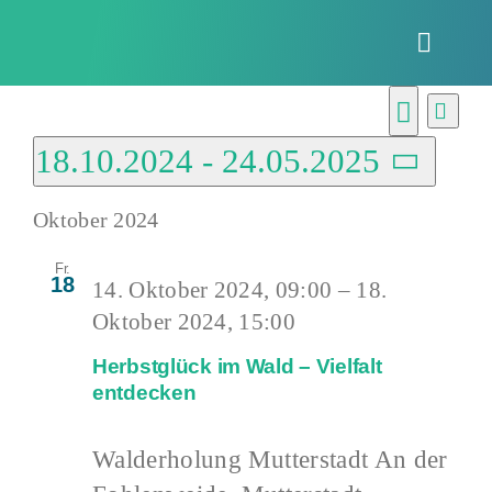
Zum
Inhalt
Toggle
springen
Naviga
Veranstaltu
Vera
Verans
Liste
Ansi
Suche
18.10.2024
 - 
24.05.2025
Suche
Navi
Datum
und
Oktober 2024
wählen.
Ansich
Fr.
Naviga
18
14. Oktober 2024, 09:00
–
18.
Oktober 2024, 15:00
Herbstglück im Wald – Vielfalt
entdecken
Walderholung Mutterstadt
An der