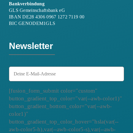
Bankverbindung
GLS Gemeinschaftsbank eG
IBAN DE28 4306 0967 1272 7119 00
BIC GENODEM1GLS
Newsletter
[fusion_form_submit color="custom"
button_gradient_top_color="var(--awb-color1)"
button_gradient_bottom_color="var(--awb-
color1)"
button_gradient_top_color_hover="hsla(var(--
awb-color5-h),var(--awb-color5-s),var(--awb-