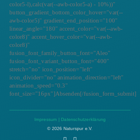
color5-l),calc(var(--awb-color5-a) - 10%))"
button_gradient_bottom_color_hover="var(--
awb-color5)" gradient_end_position="100"
linear_angle="180" accent_color="var(--awb-
color8)" accent_hover_color="var(--awb-
color8)"
fusion_font_family_button_font="Aleo"
fusion_font_variant_button_font="400"
stretch="no" icon_position="left"
icon_divider="no" animation_direction="left"
animation_speed="0.3"
font_size="16px"]Absenden[/fusion_form_submit]
Impressum
|
Datenschutzerklärung
©
2026 Naturspur e.V.