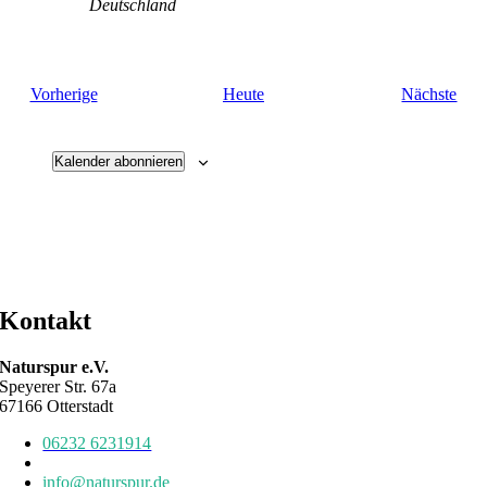
Deutschland
Veranstaltungen
Vera
Vorherige
Heute
Nächste
Kalender abonnieren
Kontakt
Naturspur e.V.
Speyerer Str. 67a
67166 Otterstadt
06232 6231914
06232 6784639
info@naturspur.de