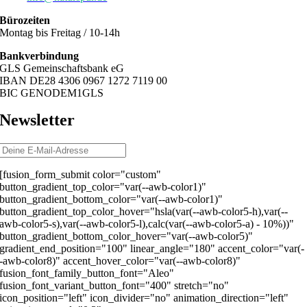
Bürozeiten
Montag bis Freitag / 10-14h
Bankverbindung
GLS Gemeinschaftsbank eG
IBAN DE28 4306 0967 1272 7119 00
BIC GENODEM1GLS
Newsletter
[fusion_form_submit color="custom"
button_gradient_top_color="var(--awb-color1)"
button_gradient_bottom_color="var(--awb-color1)"
button_gradient_top_color_hover="hsla(var(--awb-color5-h),var(--
awb-color5-s),var(--awb-color5-l),calc(var(--awb-color5-a) - 10%))"
button_gradient_bottom_color_hover="var(--awb-color5)"
gradient_end_position="100" linear_angle="180" accent_color="var(-
-awb-color8)" accent_hover_color="var(--awb-color8)"
fusion_font_family_button_font="Aleo"
fusion_font_variant_button_font="400" stretch="no"
icon_position="left" icon_divider="no" animation_direction="left"