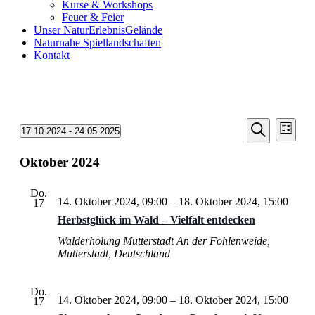
Kurse & Workshops
Feuer & Feier
Unser NaturErlebnisGelände
Naturnahe Spiellandschaften
Kontakt
Veransta
Vera
Veranstaltungen
17.10.2024
 - 
24.05.2025
Liste
Ansic
Suche
Datum
Suche
Navi
wählen.
Oktober 2024
und
Ansichten
Do.
Navigati
14. Oktober 2024, 09:00
–
18. Oktober 2024, 15:00
17
Herbstglück im Wald – Vielfalt entdecken
Walderholung Mutterstadt
An der Fohlenweide,
Mutterstadt, Deutschland
Do.
14. Oktober 2024, 09:00
–
18. Oktober 2024, 15:00
17