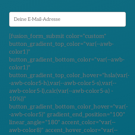
[fusion_form_submit color="custom"
button_gradient_top_color="var(--awb-
color1)"
button_gradient_bottom_color="var(--awb-
color1)"
button_gradient_top_color_hover="hsla(var(-
-awb-color5-h),var(--awb-color5-s),var(--
awb-color5-l),calc(var(--awb-color5-a) -
10%))"
button_gradient_bottom_color_hover="var(-
-awb-color5)" gradient_end_position="100"
linear_angle="180" accent_color="var(--
awb-color8)" accent_hover_color="var(--