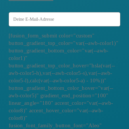
[fusion_form_submit color="custom"
button_gradient_top_color="var(--awb-color1)"
button_gradient_bottom_color="var(--awb-
color1)"
button_gradient_top_color_hover="hsla(var(--
awb-color5-h),var(--awb-color5-s),var(--awb-
color5-l),calc(var(--awb-color5-a) - 10%))"
button_gradient_bottom_color_hover="var(--
awb-color5)" gradient_end_position="100"
linear_angle="180" accent_color="var(--awb-
color8)" accent_hover_color="var(--awb-
color8)"
fusion_font_family_button_font="Aleo"