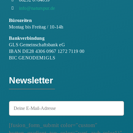
info@naturspur.de
Bürozeiten
Montag bis Freitag / 10-14h
Bankverbindung
GLS Gemeinschaftsbank eG
IBAN DE28 4306 0967 1272 7119 00
BIC GENODEM1GLS
Newsletter
[fusion_form_submit color="custom"
button_gradient_top_color="var(--awb-color1)"