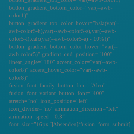
button_gradient_bottom_color="var(--awb-
color1)"
button_gradient_top_color_hover="hsla(var(--
awb-color5-h),var(--awb-color5-s),var(--awb-
color5-l),calc(var(--awb-color5-a) - 10%))"
button_gradient_bottom_color_hover="var(--
awb-color5)" gradient_end_position="100"
linear_angle="180" accent_color="var(--awb-
color8)" accent_hover_color="var(--awb-
color8)"
fusion_font_family_button_font="Aleo"
fusion_font_variant_button_font="400"
stretch="no" icon_position="left"
icon_divider="no" animation_direction="left"
animation_speed="0.3"
font_size="16px"]Absenden[/fusion_form_submit]