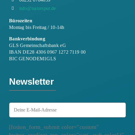
info@naturspur.de
Bürozeiten
Montag bis Freitag / 10-14h
Bankverbindung
GLS Gemeinschaftsbank eG
IBAN DE28 4306 0967 1272 7119 00
BIC GENODEM1GLS
Newsletter
[fusion_form_submit color="custom"
button_gradient_top_color="var(--awb-color1)"