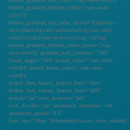
button_gradient_bottom_color="var(--awb-
color1)"
button_gradient_top_color_hover="hsla(var(--
awb-color5-h),var(--awb-color5-s),var(--awb-
color5-l),calc(var(--awb-color5-a) - 10%))"
button_gradient_bottom_color_hover="var(--
awb-color5)" gradient_end_position="100"
linear_angle="180" accent_color="var(--awb-
color8)" accent_hover_color="var(--awb-
color8)"
fusion_font_family_button_font="Aleo"
fusion_font_variant_button_font="400"
stretch="no" icon_position="left"
icon_divider="no" animation_direction="left"
animation_speed="0.3"
font_size="16px"]Absenden[/fusion_form_submit]