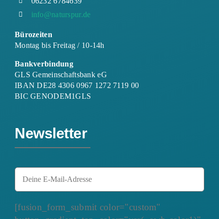
06232 6784639
info@naturspur.de
Bürozeiten
Montag bis Freitag / 10-14h
Bankverbindung
GLS Gemeinschaftsbank eG
IBAN DE28 4306 0967 1272 7119 00
BIC GENODEM1GLS
Newsletter
[fusion_form_submit color="custom"