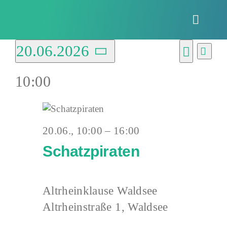
Zum
Inhalt
Toggle
springen
Naviga
Veranstaltu
20.06.2026
Vera
Verans
Tag
Ansi
Suche
Datum
Suche
Navi
10:00
wählen.
für
und
Ansich
Naviga
20.06., 10:00
–
16:00
20.
Schatzpiraten
Juni
Altrheinklause Waldsee
Altrheinstraße 1, Waldsee