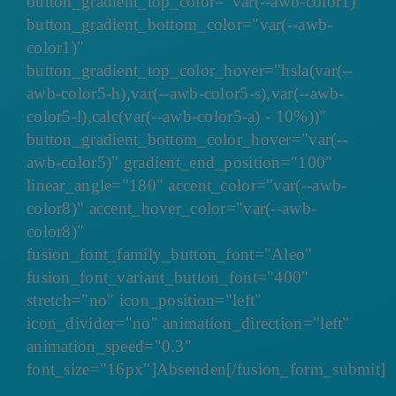
button_gradient_top_color="var(--awb-color1)"
button_gradient_bottom_color="var(--awb-
color1)"
button_gradient_top_color_hover="hsla(var(--
awb-color5-h),var(--awb-color5-s),var(--awb-
color5-l),calc(var(--awb-color5-a) - 10%))"
button_gradient_bottom_color_hover="var(--
awb-color5)" gradient_end_position="100"
linear_angle="180" accent_color="var(--awb-
color8)" accent_hover_color="var(--awb-
color8)"
fusion_font_family_button_font="Aleo"
fusion_font_variant_button_font="400"
stretch="no" icon_position="left"
icon_divider="no" animation_direction="left"
animation_speed="0.3"
font_size="16px"]Absenden[/fusion_form_submit]