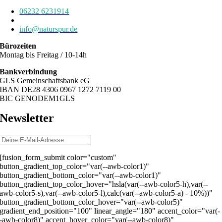
06232 6231914
06232 6784639
info@naturspur.de
Bürozeiten
Montag bis Freitag / 10-14h
Bankverbindung
GLS Gemeinschaftsbank eG
IBAN DE28 4306 0967 1272 7119 00
BIC GENODEM1GLS
Newsletter
[fusion_form_submit color="custom"
button_gradient_top_color="var(--awb-color1)"
button_gradient_bottom_color="var(--awb-color1)"
button_gradient_top_color_hover="hsla(var(--awb-color5-h),var(--
awb-color5-s),var(--awb-color5-l),calc(var(--awb-color5-a) - 10%))"
button_gradient_bottom_color_hover="var(--awb-color5)"
gradient_end_position="100" linear_angle="180" accent_color="var(-
-awb-color8)" accent_hover_color="var(--awb-color8)"