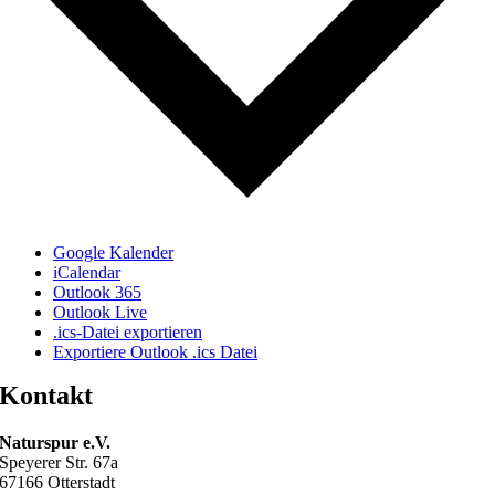
Google Kalender
iCalendar
Outlook 365
Outlook Live
.ics-Datei exportieren
Exportiere Outlook .ics Datei
Kontakt
Naturspur e.V.
Speyerer Str. 67a
67166 Otterstadt