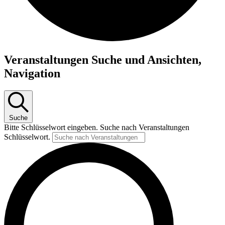
Veranstaltungen
Veranstaltungen Suche und Ansichten,
für
Navigation
9.
April
2026
Suche
Bitte Schlüsselwort eingeben. Suche nach Veranstaltungen
Schlüsselwort.