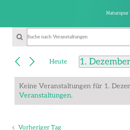
Zum
Inhalt
Naturspur 
springen
Veranstaltu
Veranstaltungen
Bitte
Schlüsselwort
Suche
für
eingeben.
1. Dezembe
und
Heute
Suche
Datum
nach
Ansichten,
Veranstaltungen
wählen.
1.
Navigation
Schlüsselwort.
Keine Veranstaltungen für 1. Deze
Veranstaltungen
.
Dezember
Vorheriger Tag