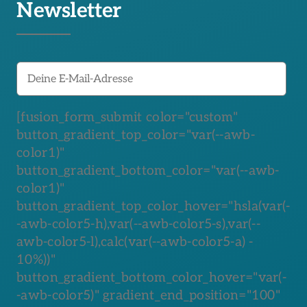
Newsletter
[fusion_form_submit color="custom"
button_gradient_top_color="var(--awb-
color1)"
button_gradient_bottom_color="var(--awb-
color1)"
button_gradient_top_color_hover="hsla(var(-
-awb-color5-h),var(--awb-color5-s),var(--
awb-color5-l),calc(var(--awb-color5-a) -
10%))"
button_gradient_bottom_color_hover="var(-
-awb-color5)" gradient_end_position="100"