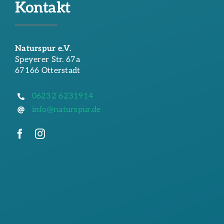
Kontakt
Naturspur e.V.
Speyerer Str. 67a
67166 Otterstadt
06232 6231914
info@naturspur.de