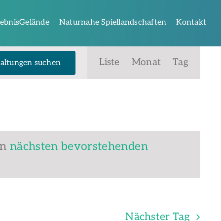
lebnisGelände
Naturnahe Spiellandschaften
Kontakt
Veranstaltung
Liste
Monat
Tag
altungen suchen
Ansichten-
Navigation
en
nächsten bevorstehenden
Nächster Tag