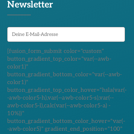
Newsletter
[fusion_form_submit color="custom"
button_gradient_top_color="var(--awb-
color1)"
button_gradient_bottom_color="var(--awb-
color1)"
button_gradient_top_color_hover="hsla(var(-
-awb-color5-h),var(--awb-color5-s),var(--
awb-color5-l),calc(var(--awb-color5-a) -
10%))"
button_gradient_bottom_color_hover="var(-
-awb-color5)" gradient_end_position="100"