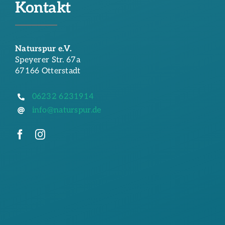
Kontakt
Naturspur e.V.
Speyerer Str. 67a
67166 Otterstadt
06232 6231914
info@naturspur.de