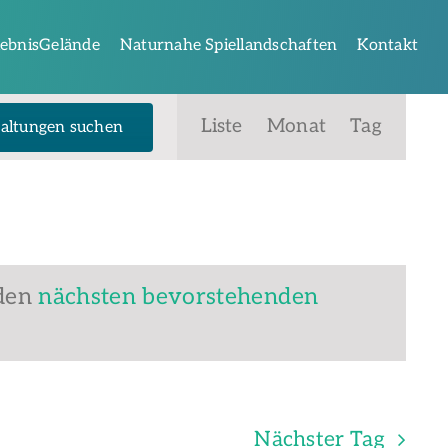
lebnisGelände
Naturnahe Spiellandschaften
Kontakt
Veranstaltung
Liste
Monat
Tag
altungen suchen
Ansichten-
Navigation
 den
nächsten bevorstehenden
Nächster Tag