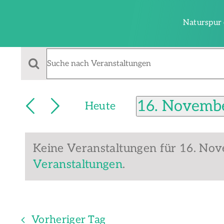
Zum
Inhalt
Naturspur 
springen
Veranstaltu
Veranstaltungen
Bitte
Schlüsselwort
Suche
für
eingeben.
16. Novemb
und
Heute
Suche
Datum
nach
Ansichten,
Veranstaltungen
wählen.
16.
Navigation
Schlüsselwort.
Keine Veranstaltungen für 16. No
Veranstaltungen
.
November
Vorheriger Tag