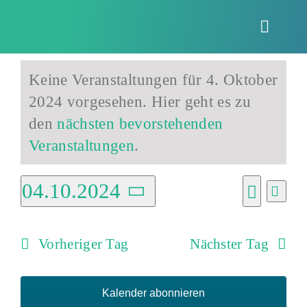
Zum
Inhalt
Toggle
springen
Naviga
Veranstaltu
Keine Veranstaltungen für 4. Oktober
2024 vorgesehen. Hier geht es zu
für
Hinweis
den
nächsten bevorstehenden
Veranstaltungen
.
4.
04.10.2024
Vera
Verans
Tag
Ansi
Suche
Datum
Suche
Navi
wählen.
Oktober
Vorheriger Tag
Nächster Tag
und
Ansich
Kalender abonnieren
Naviga