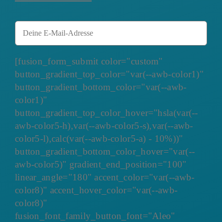
[fusion_form_submit color="custom"
button_gradient_top_color="var(--awb-color1)"
button_gradient_bottom_color="var(--awb-
color1)"
button_gradient_top_color_hover="hsla(var(--
awb-color5-h),var(--awb-color5-s),var(--awb-
color5-l),calc(var(--awb-color5-a) - 10%))"
button_gradient_bottom_color_hover="var(--
awb-color5)" gradient_end_position="100"
linear_angle="180" accent_color="var(--awb-
color8)" accent_hover_color="var(--awb-
color8)"
fusion_font_family_button_font="Aleo"