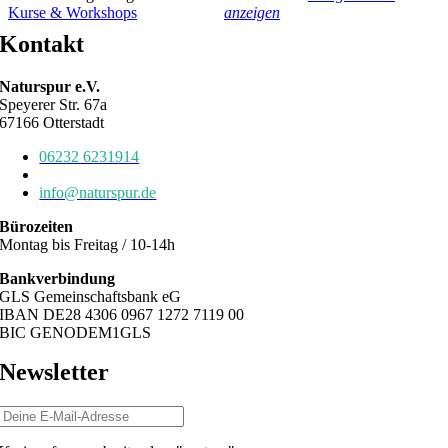
Kurse & Workshops
anzeigen
Kontakt
Naturspur e.V.
Speyerer Str. 67a
67166 Otterstadt
06232 6231914
06232 6784639
info@naturspur.de
Bürozeiten
Montag bis Freitag / 10-14h
Bankverbindung
GLS Gemeinschaftsbank eG
IBAN DE28 4306 0967 1272 7119 00
BIC GENODEM1GLS
Newsletter