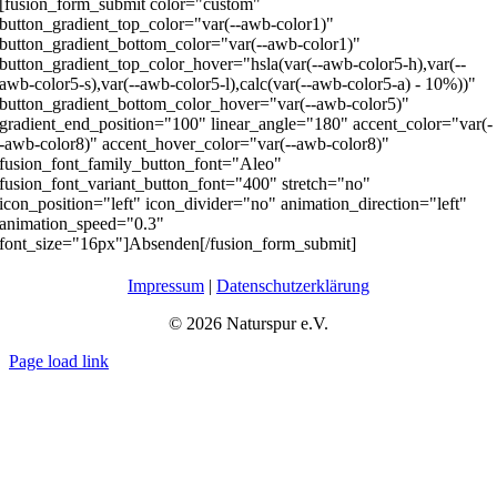
[fusion_form_submit color="custom"
button_gradient_top_color="var(--awb-color1)"
button_gradient_bottom_color="var(--awb-color1)"
button_gradient_top_color_hover="hsla(var(--awb-color5-h),var(--
awb-color5-s),var(--awb-color5-l),calc(var(--awb-color5-a) - 10%))"
button_gradient_bottom_color_hover="var(--awb-color5)"
gradient_end_position="100" linear_angle="180" accent_color="var(-
-awb-color8)" accent_hover_color="var(--awb-color8)"
fusion_font_family_button_font="Aleo"
fusion_font_variant_button_font="400" stretch="no"
icon_position="left" icon_divider="no" animation_direction="left"
animation_speed="0.3"
font_size="16px"]Absenden[/fusion_form_submit]
Impressum
|
Datenschutzerklärung
©
2026 Naturspur e.V.
Page load link
Nach
oben