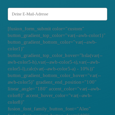
[fusion_form_submit color="custom"
button_gradient_top_color="var(--awb-color1)"
button_gradient_bottom_color="var(--awb-
color1)"
button_gradient_top_color_hover="hsla(var(--
awb-color5-h),var(--awb-color5-s),var(--awb-
color5-l),calc(var(--awb-color5-a) - 10%))"
button_gradient_bottom_color_hover="var(--
awb-color5)" gradient_end_position="100"
linear_angle="180" accent_color="var(--awb-
color8)" accent_hover_color="var(--awb-
color8)"
fusion_font_family_button_font="Aleo"