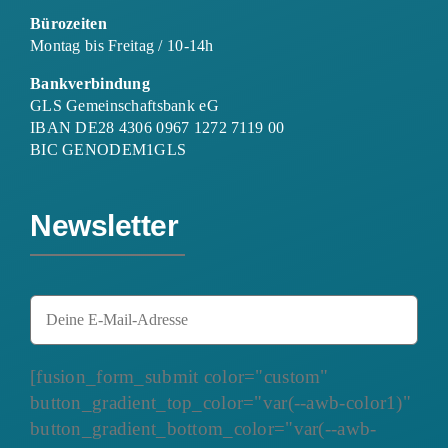
Bürozeiten
Montag bis Freitag / 10-14h
Bankverbindung
GLS Gemeinschaftsbank eG
IBAN DE28 4306 0967 1272 7119 00
BIC GENODEM1GLS
Newsletter
[fusion_form_submit color="custom"
button_gradient_top_color="var(--awb-color1)"
button_gradient_bottom_color="var(--awb-