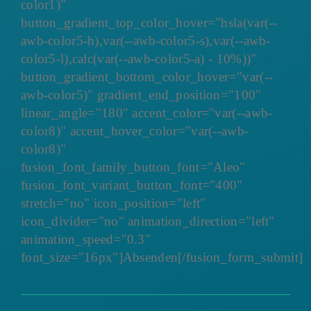
color1)"
button_gradient_top_color_hover="hsla(var(--
awb-color5-h),var(--awb-color5-s),var(--awb-
color5-l),calc(var(--awb-color5-a) - 10%))"
button_gradient_bottom_color_hover="var(--
awb-color5)" gradient_end_position="100"
linear_angle="180" accent_color="var(--awb-
color8)" accent_hover_color="var(--awb-
color8)"
fusion_font_family_button_font="Aleo"
fusion_font_variant_button_font="400"
stretch="no" icon_position="left"
icon_divider="no" animation_direction="left"
animation_speed="0.3"
font_size="16px"]Absenden[/fusion_form_submit]