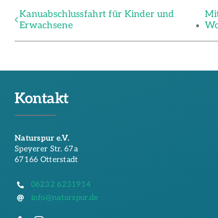
Kanuabschlussfahrt für Kinder und
Mi
Erwachsene
Wo
Kontakt
Naturspur e.V.
Speyerer Str. 67a
67166 Otterstadt
06232 6231914
info@naturspur.de