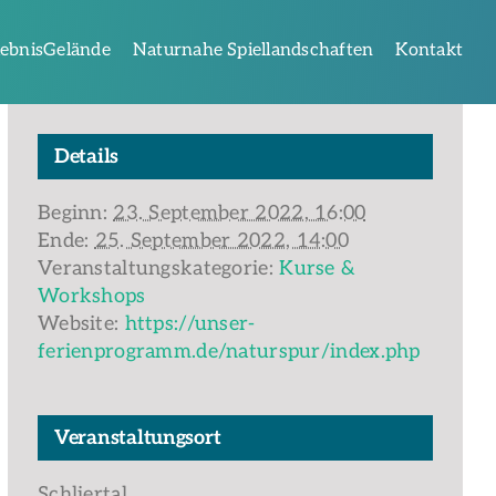
lebnisGelände
Naturnahe Spiellandschaften
Kontakt
Details
Beginn:
23. September 2022, 16:00
Ende:
25. September 2022, 14:00
Veranstaltungskategorie:
Kurse &
Workshops
Website:
https://unser-
ferienprogramm.de/naturspur/index.php
Veranstaltungsort
Schliertal