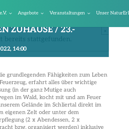
e.V.
Angebote
Veranstaltungen
Unser NaturEr
N ZUHAUSE / 23.-
×
t bereits stattgefunden.
022, 14:00
ie grundlegenden Fähigkeiten zum Leben
euerzeug, erfahrt alles über wichtige
ung (in der ganz Mutige auch
wegen im Wald, kocht mit und am Feuer
nserem Gelände im Schliertal direkt im
im eigenen Zelt oder unter dem
erpflegung (2 x Abendessen, 2 x
racht bzw. organisiert werden) inklusive