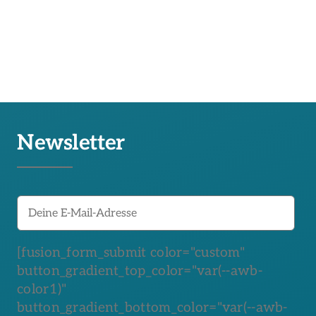
Newsletter
[fusion_form_submit color="custom"
button_gradient_top_color="var(--awb-
color1)"
button_gradient_bottom_color="var(--awb-