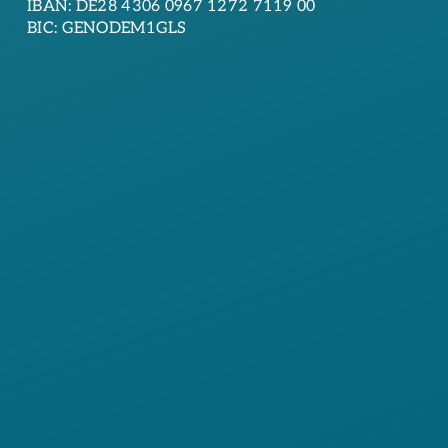
IBAN: DE28 4306 0967 1272 7119 00
BIC: GENODEM1GLS