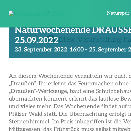
Zum
Inhalt
Naturspur 
springen
Naturwochenende DRAUSSE
25.09.2022
Diese Veranstaltung ha
23. September 2022, 16:00
–
25. September 2
An diesem Wochenende vermitteln wir euch d
„Draußen“. Ihr erlernt das Feuermachen ohne F
„Draußen“-Werkzeuge, baut eine Schutzbehaus
übernachten können), erlernt das lautlose Be
und vieles mehr. Das Wochenende findet auf u
Pfälzer Wald statt. Die Übernachtung erfolgt 
Sternenhimmel. Im Preis inbegriffen ist die V
Mittagessen; das Frühstück muss selbst mitgeb