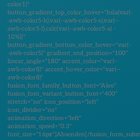
color1)"
button_gradient_top_color_hover="hsla(var(-
-awb-color5-h),var(--awb-color5-s),var(--
awb-color5-l),calc(var(--awb-color5-a) -
10%))"
button_gradient_bottom_color_hover="var(-
-awb-color5)" gradient_end_position="100"
linear_angle="180" accent_color="var(--
awb-color8)" accent_hover_color="var(--
awb-color8)"
fusion_font_family_button_font="Aleo"
fusion_font_variant_button_font="400"
stretch="no" icon_position="left"
icon_divider="no"
animation_direction="left"
animation_speed="0.3"
font_size="16px"]Absenden[/fusion_form_subm