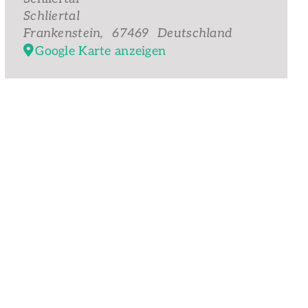
Schliertal
Frankenstein
,
67469
Deutschland
Google Karte anzeigen