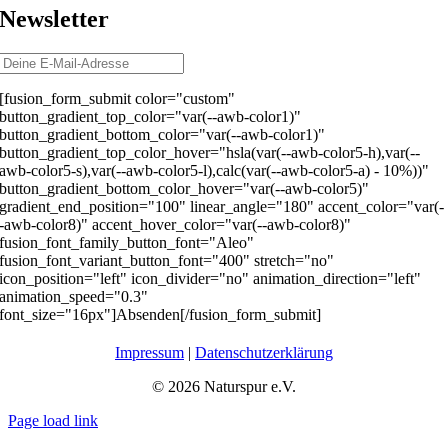
Newsletter
[fusion_form_submit color="custom"
button_gradient_top_color="var(--awb-color1)"
button_gradient_bottom_color="var(--awb-color1)"
button_gradient_top_color_hover="hsla(var(--awb-color5-h),var(--
awb-color5-s),var(--awb-color5-l),calc(var(--awb-color5-a) - 10%))"
button_gradient_bottom_color_hover="var(--awb-color5)"
gradient_end_position="100" linear_angle="180" accent_color="var(-
-awb-color8)" accent_hover_color="var(--awb-color8)"
fusion_font_family_button_font="Aleo"
fusion_font_variant_button_font="400" stretch="no"
icon_position="left" icon_divider="no" animation_direction="left"
animation_speed="0.3"
font_size="16px"]Absenden[/fusion_form_submit]
Impressum
|
Datenschutzerklärung
©
2026 Naturspur e.V.
Page load link
Nach