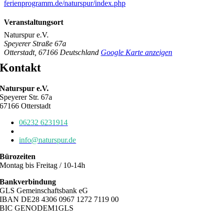
ferienprogramm.de/naturspur/index.php
Veranstaltungsort
Naturspur e.V.
Speyerer Straße 67a
Otterstadt
,
67166
Deutschland
Google Karte anzeigen
Kontakt
Naturspur e.V.
Speyerer Str. 67a
67166 Otterstadt
06232 6231914
06232 6784639
info@naturspur.de
Bürozeiten
Montag bis Freitag / 10-14h
Bankverbindung
GLS Gemeinschaftsbank eG
IBAN DE28 4306 0967 1272 7119 00
BIC GENODEM1GLS