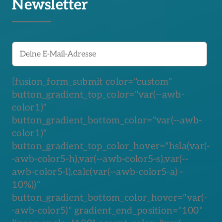
Newsletter
[fusion_form_submit color="custom"
button_gradient_top_color="var(--awb-
color1)"
button_gradient_bottom_color="var(--awb-
color1)"
button_gradient_top_color_hover="hsla(var(-
-awb-color5-h),var(--awb-color5-s),var(--
awb-color5-l),calc(var(--awb-color5-a) -
10%))"
button_gradient_bottom_color_hover="var(-
-awb-color5)" gradient_end_position="100"