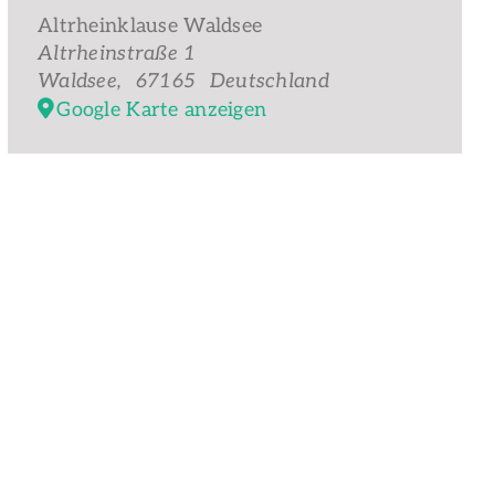
Altrheinklause Waldsee
Altrheinstraße 1
Waldsee
,
67165
Deutschland
Google Karte anzeigen