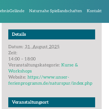
lebnisGelände
Naturnahe Spiellandschaften
Kontakt
Details
Datum:
31. August 2025
Zeit:
14:00 – 18:00
Veranstaltungskategorie:
Kurse &
Workshops
Website:
https://www.unser-
ferienprogramm.de/naturspur/index.php
Veranstaltungsort