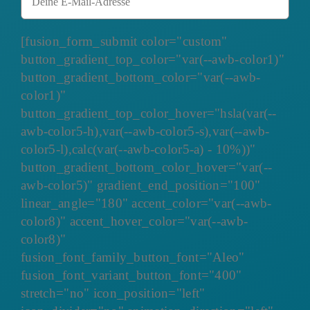
[fusion_form_submit color="custom"
button_gradient_top_color="var(--awb-color1)"
button_gradient_bottom_color="var(--awb-
color1)"
button_gradient_top_color_hover="hsla(var(--
awb-color5-h),var(--awb-color5-s),var(--awb-
color5-l),calc(var(--awb-color5-a) - 10%))"
button_gradient_bottom_color_hover="var(--
awb-color5)" gradient_end_position="100"
linear_angle="180" accent_color="var(--awb-
color8)" accent_hover_color="var(--awb-
color8)"
fusion_font_family_button_font="Aleo"
fusion_font_variant_button_font="400"
stretch="no" icon_position="left"