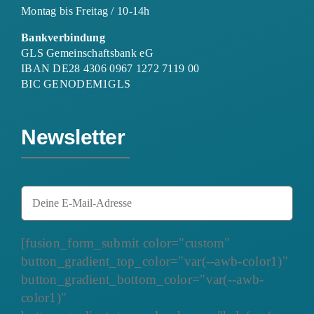
Montag bis Freitag / 10-14h
Bankverbindung
GLS Gemeinschaftsbank eG
IBAN DE28 4306 0967 1272 7119 00
BIC GENODEM1GLS
Newsletter
[fusion_form_submit color="custom"
button_gradient_top_color="var(--awb-color1)"
button_gradient_bottom_color="var(--awb-
color1)"