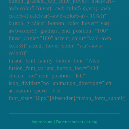
button_gradient_top_color_hover="hsla(var(--
awb-color5-h),var(--awb-color5-s),var(--awb-
color5-l),calc(var(--awb-color5-a) - 10%))"
button_gradient_bottom_color_hover="var(--
awb-color5)" gradient_end_position="100"
linear_angle="180" accent_color="var(--awb-
color8)" accent_hover_color="var(--awb-
color8)"
fusion_font_family_button_font="Aleo"
fusion_font_variant_button_font="400"
stretch="no" icon_position="left"
icon_divider="no" animation_direction="left"
animation_speed="0.3"
font_size="16px"]Absenden[/fusion_form_submit]
Impressum
|
Datenschutzerklärung