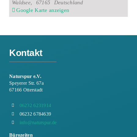
Waldsee
,
67165
Deutschland
Google Karte anzeigen
Kontakt
Naturspur e.V.
Speyerer Str. 67a
67166 Otterstadt
06232 6231914
06232 6784639
info@naturspur.de
Bürozeiten