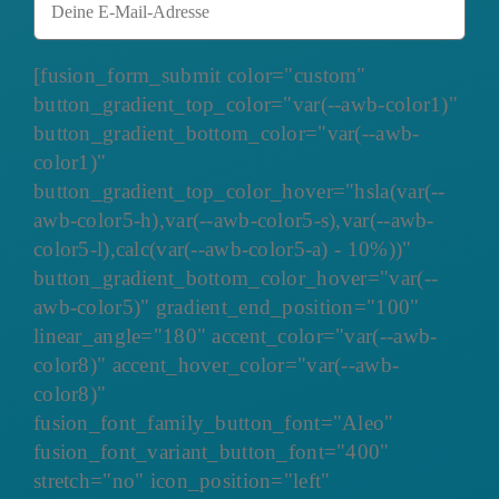
[fusion_form_submit color="custom"
button_gradient_top_color="var(--awb-color1)"
button_gradient_bottom_color="var(--awb-
color1)"
button_gradient_top_color_hover="hsla(var(--
awb-color5-h),var(--awb-color5-s),var(--awb-
color5-l),calc(var(--awb-color5-a) - 10%))"
button_gradient_bottom_color_hover="var(--
awb-color5)" gradient_end_position="100"
linear_angle="180" accent_color="var(--awb-
color8)" accent_hover_color="var(--awb-
color8)"
fusion_font_family_button_font="Aleo"
fusion_font_variant_button_font="400"
stretch="no" icon_position="left"