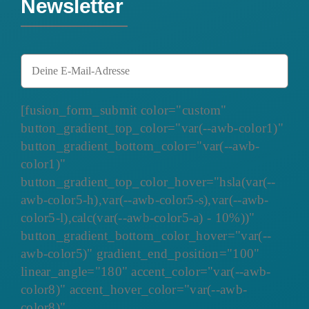
Newsletter
[fusion_form_submit color="custom"
button_gradient_top_color="var(--awb-color1)"
button_gradient_bottom_color="var(--awb-
color1)"
button_gradient_top_color_hover="hsla(var(--
awb-color5-h),var(--awb-color5-s),var(--awb-
color5-l),calc(var(--awb-color5-a) - 10%))"
button_gradient_bottom_color_hover="var(--
awb-color5)" gradient_end_position="100"
linear_angle="180" accent_color="var(--awb-
color8)" accent_hover_color="var(--awb-
color8)"