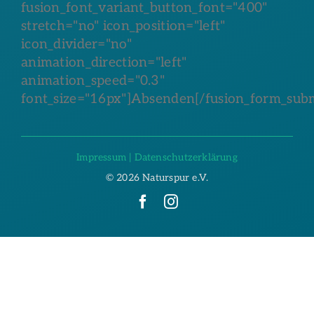
fusion_font_variant_button_font="400"
stretch="no" icon_position="left"
icon_divider="no"
animation_direction="left"
animation_speed="0.3"
font_size="16px"]Absenden[/fusion_form_subm
Impressum
|
Datenschutzerklärung
©
2026 Naturspur e.V.