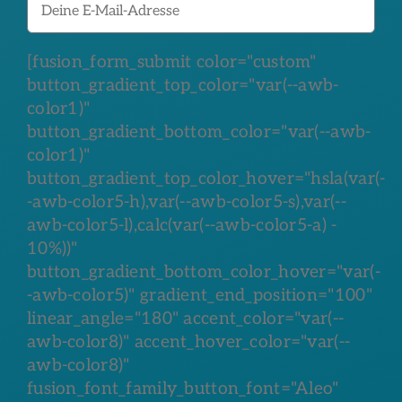
[fusion_form_submit color="custom"
button_gradient_top_color="var(--awb-
color1)"
button_gradient_bottom_color="var(--awb-
color1)"
button_gradient_top_color_hover="hsla(var(-
-awb-color5-h),var(--awb-color5-s),var(--
awb-color5-l),calc(var(--awb-color5-a) -
10%))"
button_gradient_bottom_color_hover="var(-
-awb-color5)" gradient_end_position="100"
linear_angle="180" accent_color="var(--
awb-color8)" accent_hover_color="var(--
awb-color8)"
fusion_font_family_button_font="Aleo"