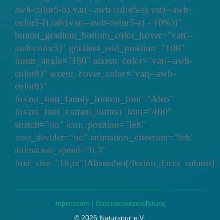
awb-color5-h),var(--awb-color5-s),var(--awb-
color5-l),calc(var(--awb-color5-a) - 10%))"
button_gradient_bottom_color_hover="var(--
awb-color5)" gradient_end_position="100"
linear_angle="180" accent_color="var(--awb-
color8)" accent_hover_color="var(--awb-
color8)"
fusion_font_family_button_font="Aleo"
fusion_font_variant_button_font="400"
stretch="no" icon_position="left"
icon_divider="no" animation_direction="left"
animation_speed="0.3"
font_size="16px"]Absenden[/fusion_form_submit]
Impressum
|
Datenschutzerklärung
©
2026 Naturspur e.V.