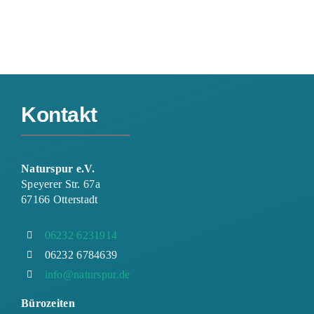
Kontakt
Naturspur e.V.
Speyerer Str. 67a
67166 Otterstadt
06232 6231914
06232 6784639
info@naturspur.de
Bürozeiten