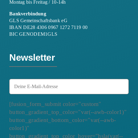
Montag bis Freitag / 10-14h
Bankverbindung
GLS Gemeinschaftsbank eG
IBAN DE28 4306 0967 1272 7119 00
BIC GENODEM1GLS
Newsletter
[fusion_form_submit color="custom"
button_gradient_top_color="var(--awb-color1)"
button_gradient_bottom_color="var(--awb-
color1)"
button_gradient_top_color_hover="hsla(var(--