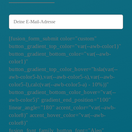
[fusion_form_submit color="custom"
button_gradient_top_color="var(--awb-color1)"
button_gradient_bottom_color="var(--awb-
color1)"
button_gradient_top_color_hover="hsla(var(--
awb-color5-h),var(--awb-color5-s),var(--awb-
color5-l),calc(var(--awb-color5-a) - 10%))"
button_gradient_bottom_color_hover="var(--
awb-color5)" gradient_end_position="100"
linear_angle="180" accent_color="var(--awb-
color8)" accent_hover_color="var(--awb-
color8)"
fusion_font_family_button_font="Aleo"