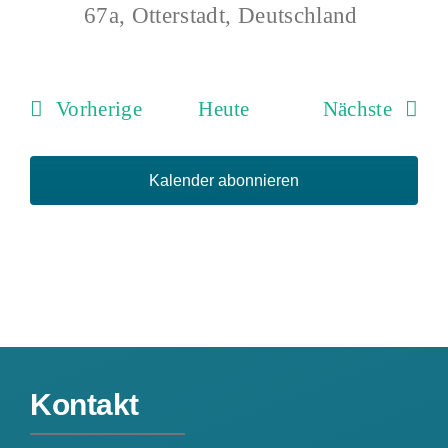
67a, Otterstadt, Deutschland
Veranstaltungen
Verans
Vorherige
Heute
Nächste
Kalender abonnieren
Kontakt