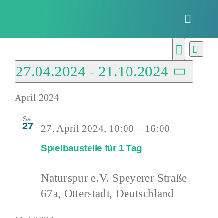
Zum
Inhalt
Toggle
springen
Naviga
Veranstaltu
Vera
Verans
Liste
Ansi
Suche
27.04.2024
 - 
21.10.2024
Suche
Navi
Datum
und
April 2024
wählen.
Ansich
Sa.
Naviga
27
27. April 2024, 10:00
–
16:00
Spielbaustelle für 1 Tag
Naturspur e.V.
Speyerer Straße
67a, Otterstadt, Deutschland