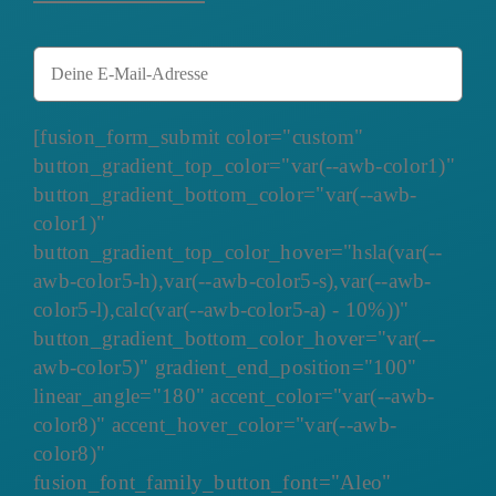
[fusion_form_submit color="custom"
button_gradient_top_color="var(--awb-color1)"
button_gradient_bottom_color="var(--awb-
color1)"
button_gradient_top_color_hover="hsla(var(--
awb-color5-h),var(--awb-color5-s),var(--awb-
color5-l),calc(var(--awb-color5-a) - 10%))"
button_gradient_bottom_color_hover="var(--
awb-color5)" gradient_end_position="100"
linear_angle="180" accent_color="var(--awb-
color8)" accent_hover_color="var(--awb-
color8)"
fusion_font_family_button_font="Aleo"