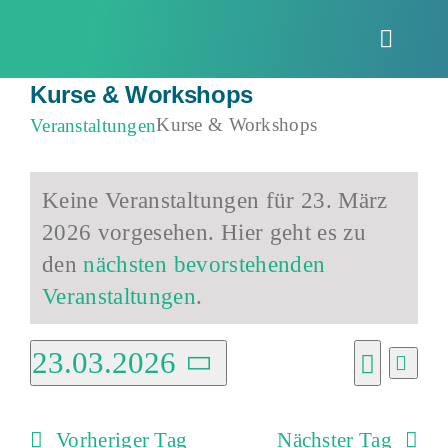
Zum
Inhalt
Toggle
springen
Naviga
Kurse & Workshops
Kurse & Workshops
Veranstaltungen
Veranstaltungen
Keine Veranstaltungen für 23. März
für
2026 vorgesehen. Hier geht es zu
23.
Hinweis
den
nächsten bevorstehenden
März
Veranstaltungen
.
2026
23.03.2026
Vera
Verans
Tag
Ansi
Suche
Datum
Suche
Navi
wählen.
Vorheriger Tag
Nächster Tag