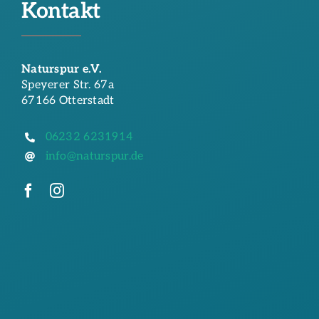
Kontakt
Naturspur e.V.
Speyerer Str. 67a
67166 Otterstadt
06232 6231914
info@naturspur.de