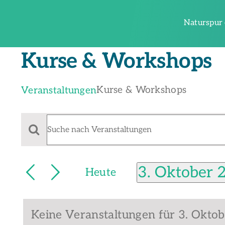
Zum
Inhalt
Naturspur 
springen
Kurse & Workshops
Kurse & Workshops
Veranstaltungen
Veranstaltungen
Veranstaltungen
Bitte
für
Schlüsselwort
Suche
3.
eingeben.
3. Oktober 
und
Heute
Oktober
Suche
Datum
nach
Ansichten,
2024
Veranstaltungen
wählen.
Navigation
Schlüsselwort.
Keine Veranstaltungen für 3. Okto