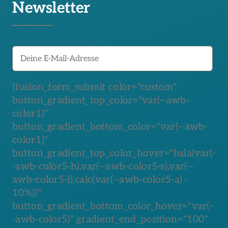
Newsletter
[fusion_form_submit color="custom"
button_gradient_top_color="var(--awb-
color1)"
button_gradient_bottom_color="var(--awb-
color1)"
button_gradient_top_color_hover="hsla(var(-
-awb-color5-h),var(--awb-color5-s),var(--
awb-color5-l),calc(var(--awb-color5-a) -
10%))"
button_gradient_bottom_color_hover="var(-
-awb-color5)" gradient_end_position="100"