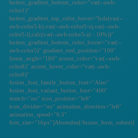
button_gradient_bottom_color="var(--awb-
color1)"
button_gradient_top_color_hover="hsla(var(--
awb-color5-h),var(--awb-color5-s),var(--awb-
color5-l),calc(var(--awb-color5-a) - 10%))"
button_gradient_bottom_color_hover="var(--
awb-color5)" gradient_end_position="100"
linear_angle="180" accent_color="var(--awb-
color8)" accent_hover_color="var(--awb-
color8)"
fusion_font_family_button_font="Aleo"
fusion_font_variant_button_font="400"
stretch="no" icon_position="left"
icon_divider="no" animation_direction="left"
animation_speed="0.3"
font_size="16px"]Absenden[/fusion_form_submit]