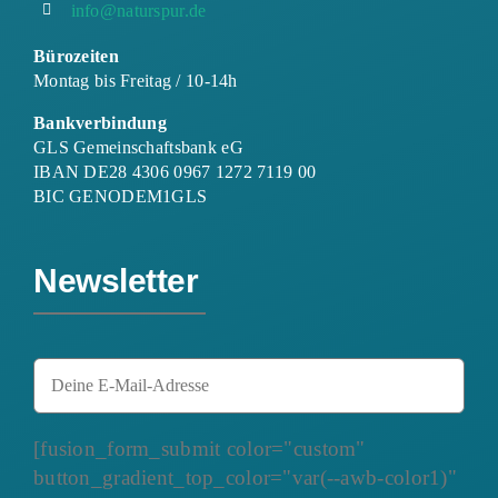
info@naturspur.de
Bürozeiten
Montag bis Freitag / 10-14h
Bankverbindung
GLS Gemeinschaftsbank eG
IBAN DE28 4306 0967 1272 7119 00
BIC GENODEM1GLS
Newsletter
[fusion_form_submit color="custom"
button_gradient_top_color="var(--awb-color1)"