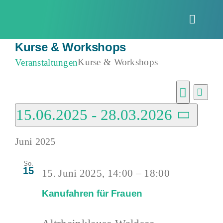
Zum
Inhalt
Toggle
springen
Naviga
Kurse & Workshops
Kurse & Workshops
Veranstaltungen
Veranstaltungen
Vera
Verans
Liste
Ansi
Suche
15.06.2025
 - 
28.03.2026
Suche
Navi
Datum
und
Juni 2025
wählen.
Ansich
So.
Naviga
15
15. Juni 2025, 14:00
–
18:00
Kanufahren für Frauen