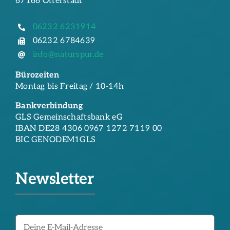
67166 Otterstadt
06232 6231914
06232 6784639
info@naturspur.de
Bürozeiten
Montag bis Freitag / 10-14h
Bankverbindung
GLS Gemeinschaftsbank eG
IBAN DE28 4306 0967 1272 7119 00
BIC GENODEM1GLS
Newsletter