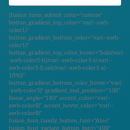
[fusion_form_submit color="custom"
button_gradient_top_color="var(--awb-
color1)"
button_gradient_bottom_color="var(--awb-
color1)"
button_gradient_top_color_hover="hsla(var(-
-awb-color5-h),var(--awb-color5-s),var(--
awb-color5-l),calc(var(--awb-color5-a) -
10%))"
button_gradient_bottom_color_hover="var(-
-awb-color5)" gradient_end_position="100"
linear_angle="180" accent_color="var(--
awb-color8)" accent_hover_color="var(--
awb-color8)"
fusion_font_family_button_font="Aleo"
fusion_font_variant_button_font="400"