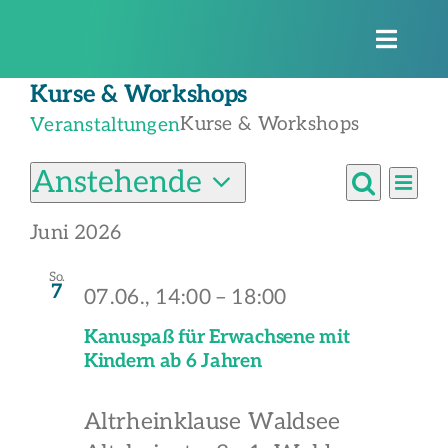
Zum
Inhalt
Toggle
springen
Naviga
Kurse & Workshops
Kurse & Workshops
Veranstaltungen
Veranstaltungen
Anstehende
Vera
Verans
Liste
Ansi
Suche
Datum
Suche
Navi
Juni 2026
wählen.
und
So.
7
U
07.06., 14:00
–
18:00
Ansich
Naviga
Kanuspaß für Erwachsene mit
Na
Kindern ab 6 Jahren
Altrheinklause Waldsee