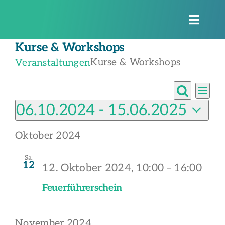
Zum
Inhalt
Toggle
springen
Naviga
Kurse & Workshops
Kurse & Workshops
Veranstaltungen
Veranstaltungen
Vera
Verans
Liste
Ansi
Suche
06.10.2024
 - 
15.06.2025
Suche
Navi
Datum
und
Oktober 2024
wählen.
U
Ansich
Sa.
12
12. Oktober 2024, 10:00
–
16:00
Naviga
Na
Feuerführerschein
November 2024