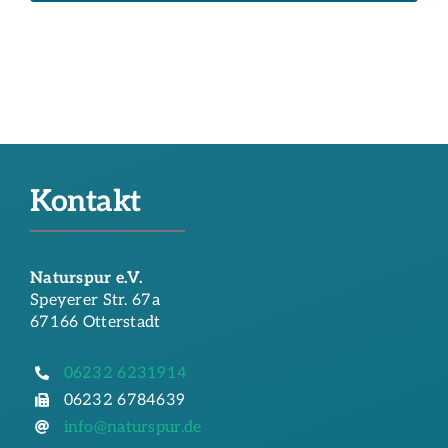
Kontakt
Naturspur e.V.
Speyerer Str. 67a
67166 Otterstadt
06232 6231914
06232 6784639
info@naturspur.de