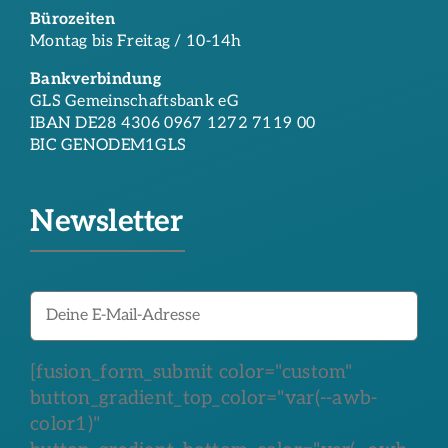
Bürozeiten
Montag bis Freitag / 10-14h
Bankverbindung
GLS Gemeinschaftsbank eG
IBAN DE28 4306 0967 1272 7119 00
BIC GENODEM1GLS
Newsletter
[fusion_form_submit color="custom"
button_gradient_top_color="var(--awb-
color1)"