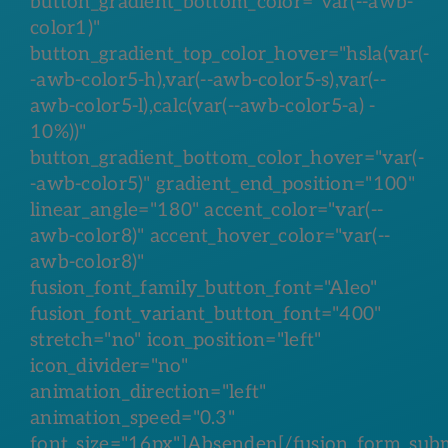
button_gradient_bottom_color="var(--awb-
color1)"
button_gradient_top_color_hover="hsla(var(-
-awb-color5-h),var(--awb-color5-s),var(--
awb-color5-l),calc(var(--awb-color5-a) -
10%))"
button_gradient_bottom_color_hover="var(-
-awb-color5)" gradient_end_position="100"
linear_angle="180" accent_color="var(--
awb-color8)" accent_hover_color="var(--
awb-color8)"
fusion_font_family_button_font="Aleo"
fusion_font_variant_button_font="400"
stretch="no" icon_position="left"
icon_divider="no"
animation_direction="left"
animation_speed="0.3"
font_size="16px"]Absenden[/fusion_form_subm