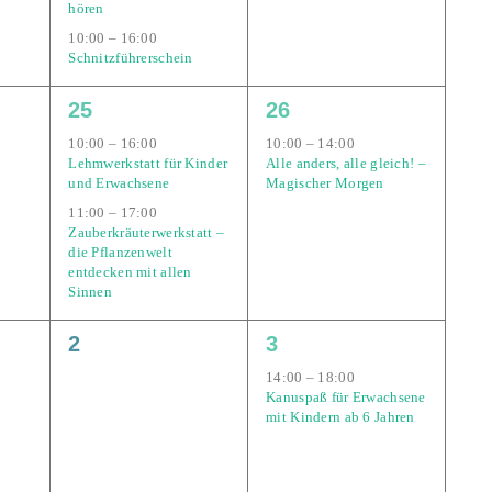
hören
10:00
–
16:00
Schnitzführerschein
2
1
25
26
gen,
Veranstaltungen,
Veranstaltung,
10:00
–
16:00
10:00
–
14:00
Lehmwerkstatt für Kinder
Alle anders, alle gleich! –
und Erwachsene
Magischer Morgen
11:00
–
17:00
Zauberkräuterwerkstatt –
die Pflanzenwelt
entdecken mit allen
Sinnen
0
1
2
3
gen,
Veranstaltungen,
Veranstaltung,
14:00
–
18:00
Kanuspaß für Erwachsene
mit Kindern ab 6 Jahren