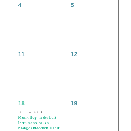
0
0
4
5
gen,
Veranstaltungen,
Veranstaltungen,
0
0
11
12
gen,
Veranstaltungen,
Veranstaltungen,
2
0
18
19
gen,
Veranstaltungen,
Veranstaltungen,
10:00
–
16:00
Musik liegt in der Luft –
Instrumente bauen,
Klänge entdecken, Natur