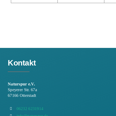
Kontakt
Naturspur e.V.
Speyerer Str. 67a
67166 Otterstadt
06232 6231914
info@naturspur.de