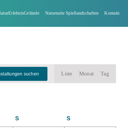
aturErlebnisGelände
Naturnahe Spiellandschaften
Kontakt
Veranstaltung
Liste
Monat
Tag
staltungen suchen
Ansichten-
Navigation
S
Samstag
S
Sonntag