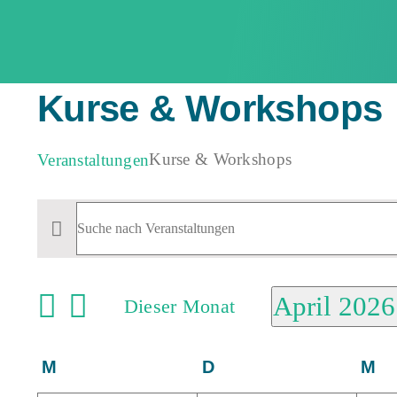
Zum
Inhalt
springen
Kurse & Workshops
Kurse & Workshops
Veranstaltungen
Veranstaltungen
Veranstaltungen
Bitte
Schlüsselwort
Suche
eingeben.
April 2026
und
Dieser Monat
Suche
nach
Ansichten,
Datum
Veranstaltungen
wählen.
Kalender
Navigation
M
Montag
D
Dienstag
M
Mi
Schlüsselwort.