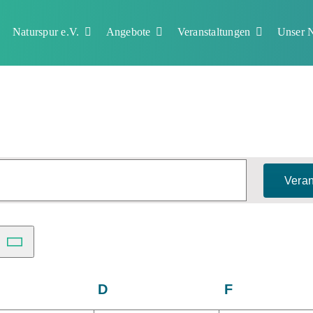
Naturspur e.V.
Angebote
Veranstaltungen
Unser N
Veran
ttwoch
D
Donnerstag
F
Freitag