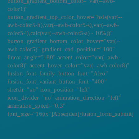
button_gradient_bottom_color="var(--awb-
color1)"
button_gradient_top_color_hover="hsla(var(--
awb-color5-h),var(--awb-color5-s),var(--awb-
color5-l),calc(var(--awb-color5-a) - 10%))"
button_gradient_bottom_color_hover="var(--
awb-color5)" gradient_end_position="100"
linear_angle="180" accent_color="var(--awb-
color8)" accent_hover_color="var(--awb-color8)"
fusion_font_family_button_font="Aleo"
fusion_font_variant_button_font="400"
stretch="no" icon_position="left"
icon_divider="no" animation_direction="left"
animation_speed="0.3"
font_size="16px"]Absenden[/fusion_form_submit]