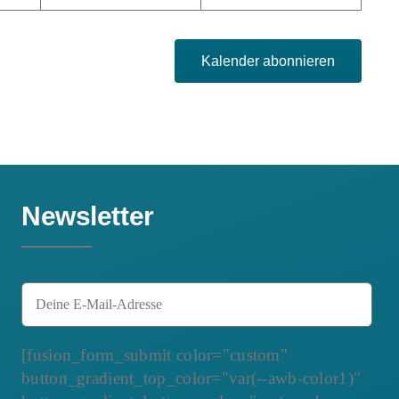
Kalender abonnieren
Newsletter
[fusion_form_submit color="custom"
button_gradient_top_color="var(--awb-color1)"