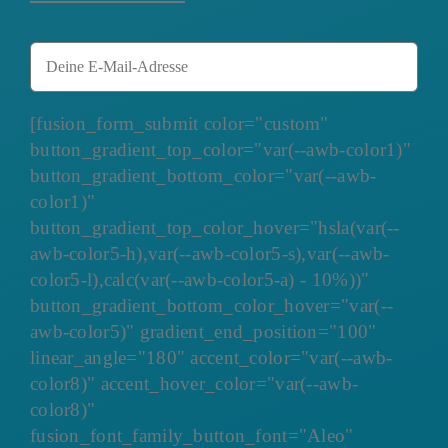
[fusion_form_submit color="custom"
button_gradient_top_color="var(--awb-color1)"
button_gradient_bottom_color="var(--awb-
color1)"
button_gradient_top_color_hover="hsla(var(--
awb-color5-h),var(--awb-color5-s),var(--awb-
color5-l),calc(var(--awb-color5-a) - 10%))"
button_gradient_bottom_color_hover="var(--
awb-color5)" gradient_end_position="100"
linear_angle="180" accent_color="var(--awb-
color8)" accent_hover_color="var(--awb-
color8)"
fusion_font_family_button_font="Aleo"