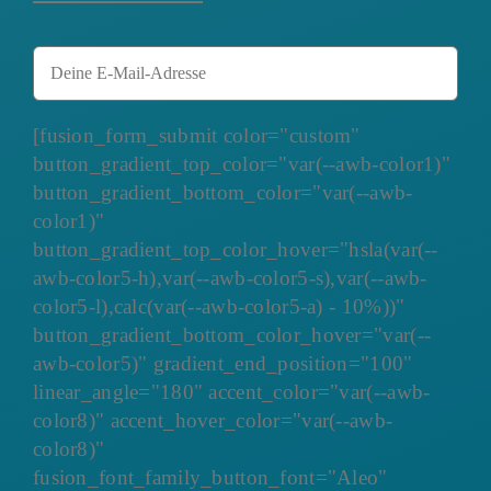
[fusion_form_submit color="custom"
button_gradient_top_color="var(--awb-color1)"
button_gradient_bottom_color="var(--awb-
color1)"
button_gradient_top_color_hover="hsla(var(--
awb-color5-h),var(--awb-color5-s),var(--awb-
color5-l),calc(var(--awb-color5-a) - 10%))"
button_gradient_bottom_color_hover="var(--
awb-color5)" gradient_end_position="100"
linear_angle="180" accent_color="var(--awb-
color8)" accent_hover_color="var(--awb-
color8)"
fusion_font_family_button_font="Aleo"