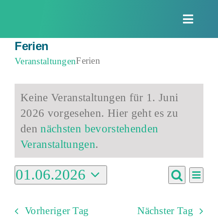
Zum
Inhalt
Toggle
springen
Naviga
Ferien
Ferien
Veranstaltungen
Veranstaltungen
Keine Veranstaltungen für 1. Juni
für
2026 vorgesehen. Hier geht es zu
1.
Hinweis
den
nächsten bevorstehenden
Juni
Veranstaltungen
.
2026
01.06.2026
Vera
Verans
Tag
Ansi
Suche
Datum
Suche
Navi
wählen.
Vorheriger Tag
Nächster Tag
und