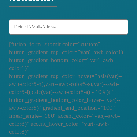
[fusion_form_submit color="custom"
button_gradient_top_color="var(--awb-color1)"
button_gradient_bottom_color="var(--awb-
color1)"
button_gradient_top_color_hover="hsla(var(--
awb-color5-h),var(--awb-color5-s),var(--awb-
color5-l),calc(var(--awb-color5-a) - 10%))"
button_gradient_bottom_color_hover="var(--
awb-color5)" gradient_end_position="100"
linear_angle="180" accent_color="var(--awb-
color8)" accent_hover_color="var(--awb-
color8)"