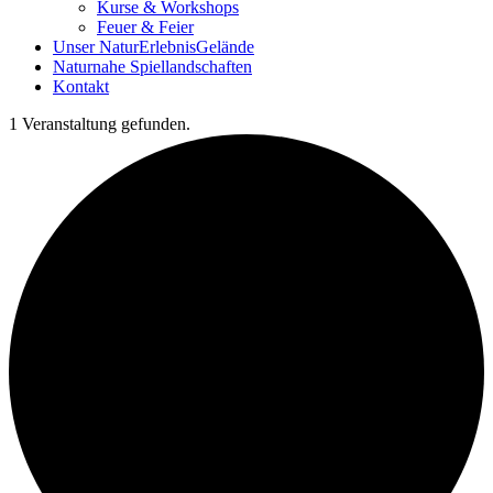
Kurse & Workshops
Feuer & Feier
Unser NaturErlebnisGelände
Naturnahe Spiellandschaften
Kontakt
1 Veranstaltung gefunden.