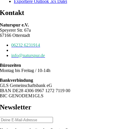
Exportiere Outlook .ics Datei
Kontakt
Naturspur e.V.
Speyerer Str. 67a
67166 Otterstadt
06232 6231914
06232 6784639
info@naturspur.de
Bürozeiten
Montag bis Freitag / 10-14h
Bankverbindung
GLS Gemeinschaftsbank eG
IBAN DE28 4306 0967 1272 7119 00
BIC GENODEM1GLS
Newsletter