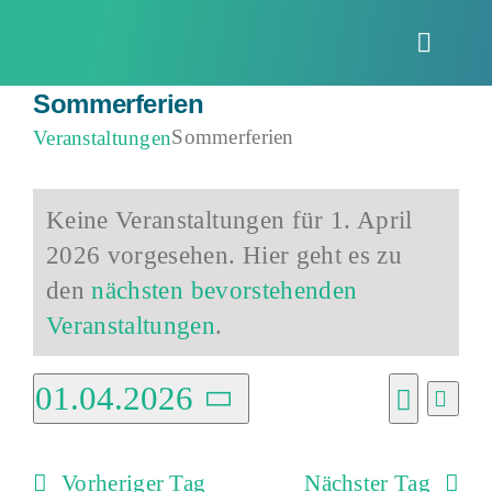
Zum
Inhalt
Toggle
springen
Naviga
Sommerferien
Sommerferien
Veranstaltungen
Veranstaltungen
Keine Veranstaltungen für 1. April
für
2026 vorgesehen. Hier geht es zu
1.
Hinweis
den
nächsten bevorstehenden
April
Veranstaltungen
.
2026
01.04.2026
Vera
Verans
Tag
Ansi
Suche
Datum
Suche
Navi
wählen.
Vorheriger Tag
Nächster Tag