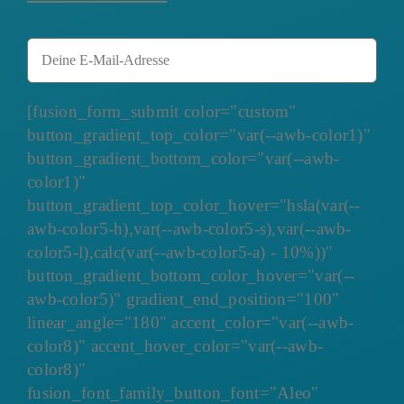
[fusion_form_submit color="custom"
button_gradient_top_color="var(--awb-color1)"
button_gradient_bottom_color="var(--awb-
color1)"
button_gradient_top_color_hover="hsla(var(--
awb-color5-h),var(--awb-color5-s),var(--awb-
color5-l),calc(var(--awb-color5-a) - 10%))"
button_gradient_bottom_color_hover="var(--
awb-color5)" gradient_end_position="100"
linear_angle="180" accent_color="var(--awb-
color8)" accent_hover_color="var(--awb-
color8)"
fusion_font_family_button_font="Aleo"