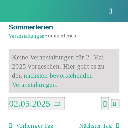
Zum
Inhalt
Toggle
springen
Naviga
Sommerferien
Sommerferien
Veranstaltungen
Veranstaltungen
Keine Veranstaltungen für 2. Mai
für
2025 vorgesehen. Hier geht es zu
2.
Hinweis
den
nächsten bevorstehenden
Mai
Veranstaltungen
.
2025
02.05.2025
Vera
Verans
Tag
Ansi
Suche
Datum
Suche
Navi
wählen.
Vorheriger Tag
Nächster Tag