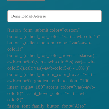
[fusion_form_submit color="custom"
button_gradient_top_color="var(--awb-color1)"
button_gradient_bottom_color="var(--awb-
color1)"
button_gradient_top_color_hover="hsla(var(--
awb-color5-h),var(--awb-color5-s),var(--awb-
color5-l),calc(var(--awb-color5-a) - 10%))"
button_gradient_bottom_color_hover="var(--
awb-color5)" gradient_end_position="100"
linear_angle="180" accent_color="var(--awb-
color8)" accent_hover_color="var(--awb-
color8)"
fusion_font_family_button_font="Aleo"