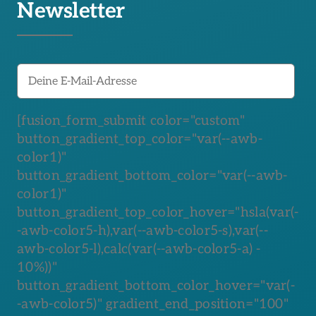
Newsletter
[fusion_form_submit color="custom"
button_gradient_top_color="var(--awb-
color1)"
button_gradient_bottom_color="var(--awb-
color1)"
button_gradient_top_color_hover="hsla(var(-
-awb-color5-h),var(--awb-color5-s),var(--
awb-color5-l),calc(var(--awb-color5-a) -
10%))"
button_gradient_bottom_color_hover="var(-
-awb-color5)" gradient_end_position="100"