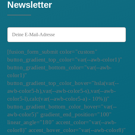
Newsletter
[fusion_form_submit color="custom"
button_gradient_top_color="var(--awb-color1)"
button_gradient_bottom_color="var(--awb-
color1)"
button_gradient_top_color_hover="hsla(var(--
awb-color5-h),var(--awb-color5-s),var(--awb-
color5-l),calc(var(--awb-color5-a) - 10%))"
button_gradient_bottom_color_hover="var(--
awb-color5)" gradient_end_position="100"
linear_angle="180" accent_color="var(--awb-
color8)" accent_hover_color="var(--awb-color8)"