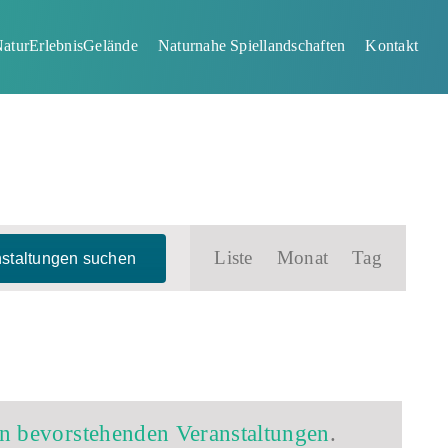
aturErlebnisGelände
Naturnahe Spiellandschaften
Kontakt
Veranstaltung
Liste
Monat
Tag
staltungen suchen
Ansichten-
Navigation
n bevorstehenden Veranstaltungen
.