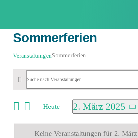
Zum
Inhalt
springen
Sommerferien
Sommerferien
Veranstaltungen
Veranstaltungen
Veranstaltungen
Bitte
für
Schlüsselwort
Suche
2.
eingeben.
2. März 2025
und
Heute
März
Suche
nach
Ansichten,
Datum
2025
Veranstaltungen
wählen.
Navigation
Schlüsselwort.
Keine Veranstaltungen für 2. März