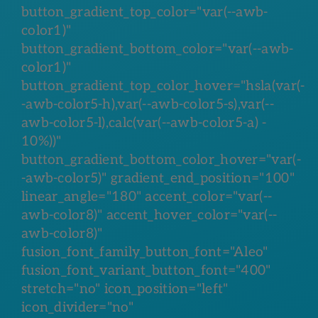
button_gradient_top_color="var(--awb-
color1)"
button_gradient_bottom_color="var(--awb-
color1)"
button_gradient_top_color_hover="hsla(var(-
-awb-color5-h),var(--awb-color5-s),var(--
awb-color5-l),calc(var(--awb-color5-a) -
10%))"
button_gradient_bottom_color_hover="var(-
-awb-color5)" gradient_end_position="100"
linear_angle="180" accent_color="var(--
awb-color8)" accent_hover_color="var(--
awb-color8)"
fusion_font_family_button_font="Aleo"
fusion_font_variant_button_font="400"
stretch="no" icon_position="left"
icon_divider="no"