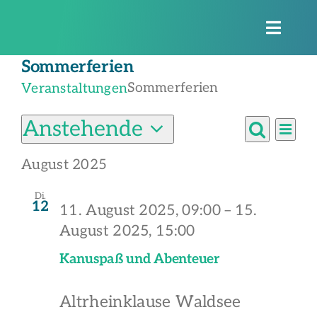
Zum
Inhalt
Toggle
springen
Naviga
Sommerferien
Sommerferien
Veranstaltungen
Veranstaltungen
Anstehende
Vera
Verans
Liste
Ansi
Suche
Datum
Suche
Navi
August 2025
wählen.
und
Di.
12
U
11. August 2025, 09:00
–
15.
Ansich
August 2025, 15:00
Naviga
Na
Kanuspaß und Abenteuer
Altrheinklause Waldsee