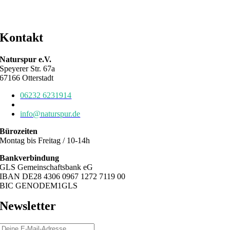
Kontakt
Naturspur e.V.
Speyerer Str. 67a
67166 Otterstadt
06232 6231914
06232 6784639
info@naturspur.de
Bürozeiten
Montag bis Freitag / 10-14h
Bankverbindung
GLS Gemeinschaftsbank eG
IBAN DE28 4306 0967 1272 7119 00
BIC GENODEM1GLS
Newsletter