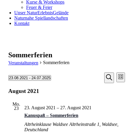
Kurse & Workshops
Feuer & Feier
Unser NaturErlebnisGelände
Naturnahe Spiellandschaften
Kontakt
Sommerferien
Sommerferien
Veranstaltungen
Veransta
Vera
Veranstaltungen
23.08.2021
 - 
24.07.2025
Liste
Ansic
Suche
Datum
Suche
Navi
wählen.
August 2021
und
Ansichten
Mo.
Navigati
23. August 2021
–
27. August 2021
23
Kanuspaß – Sommerferien
Altrheinklause Waldsee
Altrheinstraße 1, Waldsee,
Deutschland