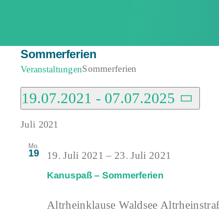
Zum
Inhalt
springen
Sommerferien
Sommerferien
Veranstaltungen
Veranstaltungen
19.07.2021
 - 
07.07.2025
Datum
Juli 2021
wählen.
Mo.
19
19. Juli 2021
–
23. Juli 2021
Kanuspaß – Sommerferien
Altrheinklause Waldsee
Altrheinstra