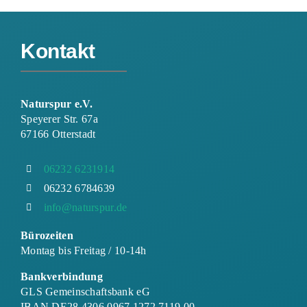
Kontakt
Naturspur e.V.
Speyerer Str. 67a
67166 Otterstadt
06232 6231914
06232 6784639
info@naturspur.de
Bürozeiten
Montag bis Freitag / 10-14h
Bankverbindung
GLS Gemeinschaftsbank eG
IBAN DE28 4306 0967 1272 7119 00