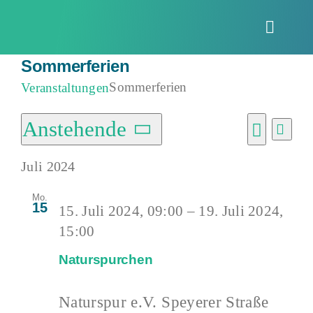
Zum
Inhalt
Toggle
springen
Naviga
Sommerferien
Sommerferien
Veranstaltungen
Veranstaltungen
Anstehende
Vera
Verans
Liste
Ansi
Suche
Datum
Suche
Navi
Juli 2024
wählen.
und
Mo.
15
15. Juli 2024, 09:00
–
19. Juli 2024,
Ansich
15:00
Naviga
Naturspurchen
Naturspur e.V.
Speyerer Straße