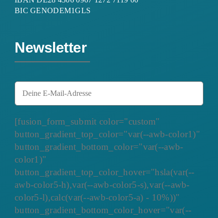
BIC GENODEM1GLS
Newsletter
[fusion_form_submit color="custom"
button_gradient_top_color="var(--awb-color1)"
button_gradient_bottom_color="var(--awb-
color1)"
button_gradient_top_color_hover="hsla(var(--
awb-color5-h),var(--awb-color5-s),var(--awb-
color5-l),calc(var(--awb-color5-a) - 10%))"
button_gradient_bottom_color_hover="var(--