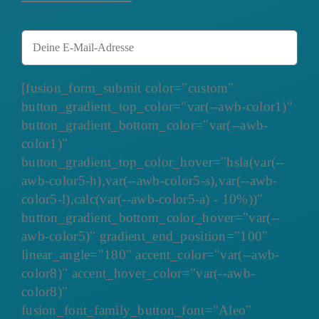
[fusion_form_submit color="custom"
button_gradient_top_color="var(--awb-color1)"
button_gradient_bottom_color="var(--awb-
color1)"
button_gradient_top_color_hover="hsla(var(--
awb-color5-h),var(--awb-color5-s),var(--awb-
color5-l),calc(var(--awb-color5-a) - 10%))"
button_gradient_bottom_color_hover="var(--
awb-color5)" gradient_end_position="100"
linear_angle="180" accent_color="var(--awb-
color8)" accent_hover_color="var(--awb-
color8)"
fusion_font_family_button_font="Aleo"