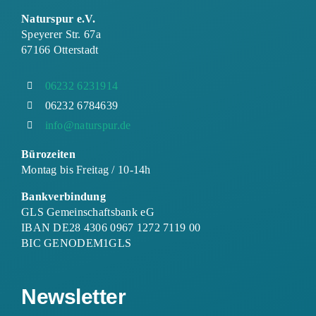
Naturspur e.V.
Speyerer Str. 67a
67166 Otterstadt
06232 6231914
06232 6784639
info@naturspur.de
Bürozeiten
Montag bis Freitag / 10-14h
Bankverbindung
GLS Gemeinschaftsbank eG
IBAN DE28 4306 0967 1272 7119 00
BIC GENODEM1GLS
Newsletter